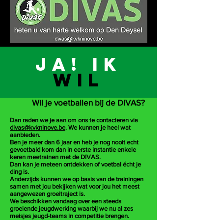
Trots op ons verleden. Klaar voor de
toekomst.
JA! IK
WIL
Wil je voetballen bij de DIVAS?
Dan raden we je aan om ons te contacteren via
divas@kvkninove.be
. We kunnen je heel wat
aanbieden.
Ben je meer dan 6 jaar en heb je nog nooit echt
gevoetbald kom dan in eerste instantie enkele
keren meetrainen met de DIVAS.
Dan kan je meteen ontdekken of voetbal écht je
ding is.
Anderzijds kunnen we op basis van de trainingen
samen met jou bekijken wat voor jou het meest
aangewezen groeitraject is.
We beschikken vandaag over een steeds
groeiende jeugdwerking waarbij we nu al zes
meisjes jeugd-teams in competitie brengen.