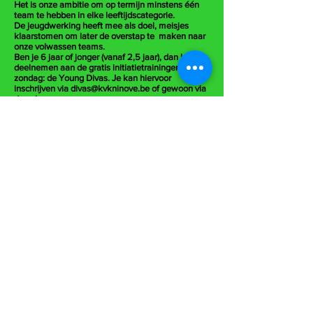
Het is onze ambitie om op termijn minstens één
team te hebben in elke leeftijdscategorie.
De jeugdwerking heeft mee als doel, meisjes
klaarstomen om later de overstap te maken naar
onze volwassen teams.
Ben je 6 jaar of jonger (vanaf 2,5 jaar), dan kan je
deelnemen aan de gratis initiatietrainingen op
zondag: de Young Divas. Je kan hiervoor
inschrijven via
divas@kvkninove.be
of gewoon via
deze knop:
Vanuit de Young Divas kan je wanneer de tijd rijp
is, probleemloos de overstap maken naar de
reguliere Divas-jeugdteams.
De jeugdwerking wordt vorm gegeven in nauw
overleg en afstemming met de KVK Ninove
jeugdwerking (jongens-jeugd).
Meer info over onze "jongens-werking" op
www.kvkninove-jeugd.be
.
De Divas hebben ook een partnerschap
aangegaan met KAA Gent Ladies om zo alle
doorgroeimogelijkheden te kunnen aanbieden.
WORD JIJ ONZE VOLGENDE DIVA?