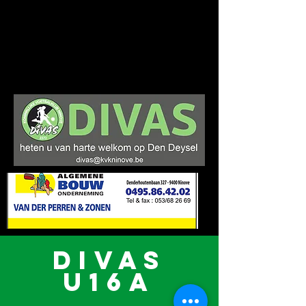
Trots op ons verleden. Klaar voor de
toekomst.
DIVAS C-TEAM
DIVAS
U16a