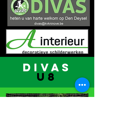
Trots op ons verleden. Klaar voor de
toekomst.
DIVAS
U8